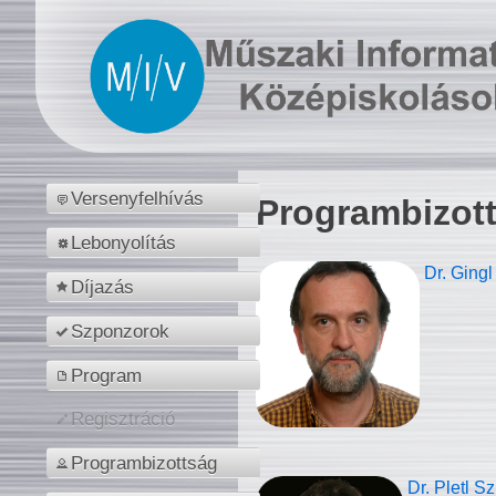
Versenyfelhívás
Programbizot
Lebonyolítás
Dr. Gingl
Díjazás
Szponzorok
Program
Regisztráció
Programbizottság
Dr. Pletl S