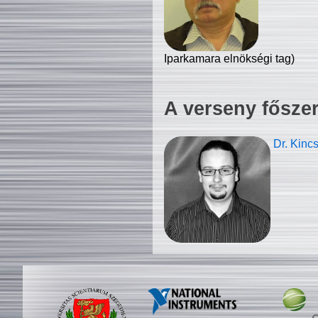
Iparkamara elnökségi tag)
A verseny fősze
Dr. Kinc