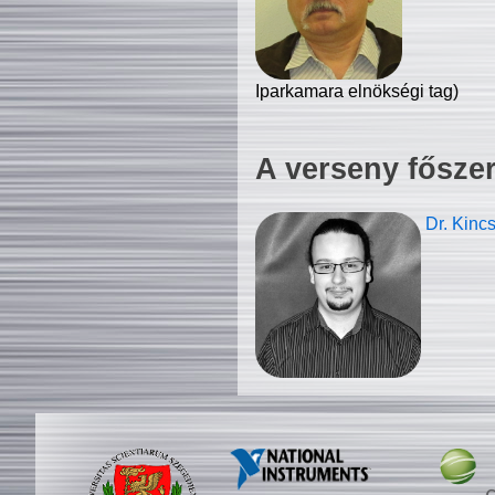
Iparkamara elnökségi tag)
A verseny fősze
Dr. Kinc