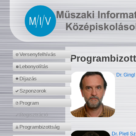
Versenyfelhívás
Programbizot
Lebonyolítás
Dr. Gingl
Díjazás
Szponzorok
Program
Regisztráció
Programbizottság
Dr. Pletl S