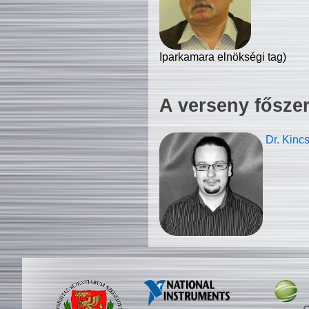
Iparkamara elnökségi tag)
A verseny fősze
Dr. Kinc