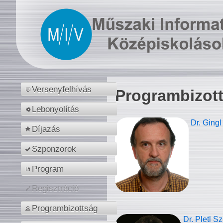
Versenyfelhívás
Programbizot
Lebonyolítás
Dr. Gingl
Díjazás
Szponzorok
Program
Regisztráció
Programbizottság
Dr. Pletl S