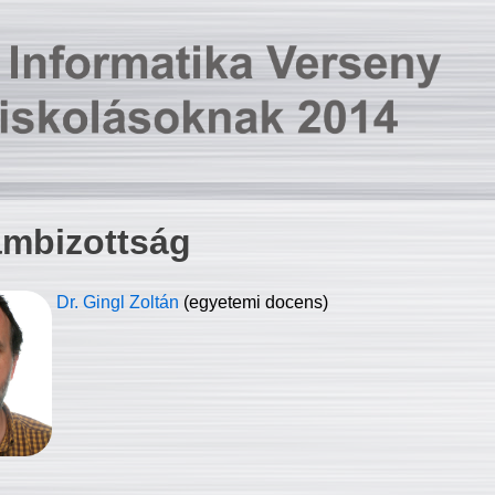
ambizottság
Dr. Gingl Zoltán
(egyetemi docens)