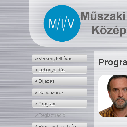
Versenyfelhívás
Progr
Lebonyolítás
Díjazás
Szponzorok
Program
Regisztráció
Programbizottság