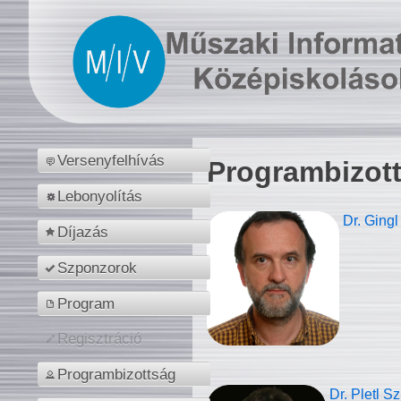
Versenyfelhívás
Programbizot
Lebonyolítás
Dr. Gingl
Díjazás
Szponzorok
Program
Regisztráció
Programbizottság
Dr. Pletl S