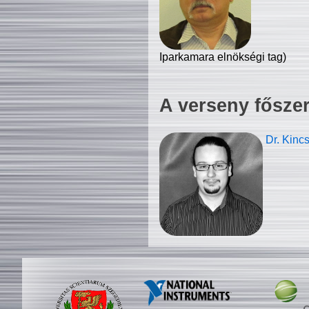
Iparkamara elnökségi tag)
A verseny fősze
Dr. Kinc