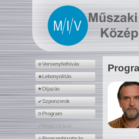
Versenyfelhívás
Progr
Lebonyolítás
Díjazás
Szponzorok
Program
Regisztráció
Programbizottság