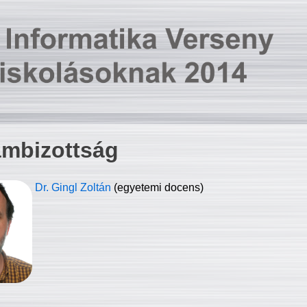
ambizottság
Dr. Gingl Zoltán
(egyetemi docens)