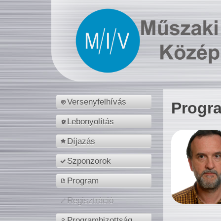
Versenyfelhívás
Progr
Lebonyolítás
Díjazás
Szponzorok
Program
Regisztráció
Programbizottság