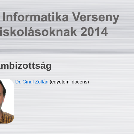
ambizottság
Dr. Gingl Zoltán
(egyetemi docens)