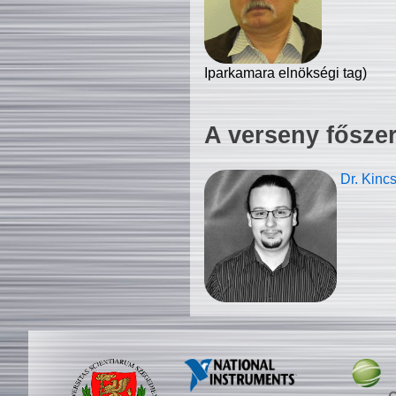
Iparkamara elnökségi tag)
A verseny fősze
Dr. Kinc