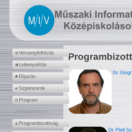
Versenyfelhívás
Programbizot
Lebonyolítás
Dr. Gingl
Díjazás
Szponzorok
Program
Regisztráció
Programbizottság
Dr. Pletl S