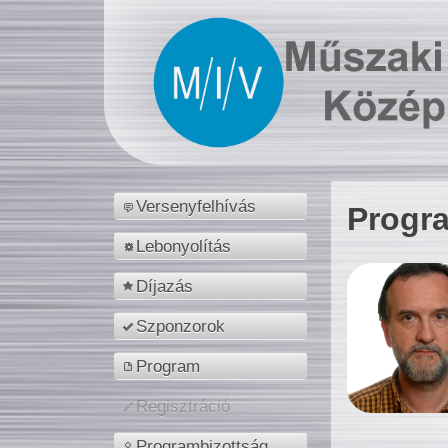
Versenyfelhívás
Progr
Lebonyolítás
Díjazás
Szponzorok
Program
Regisztráció
Programbizottság