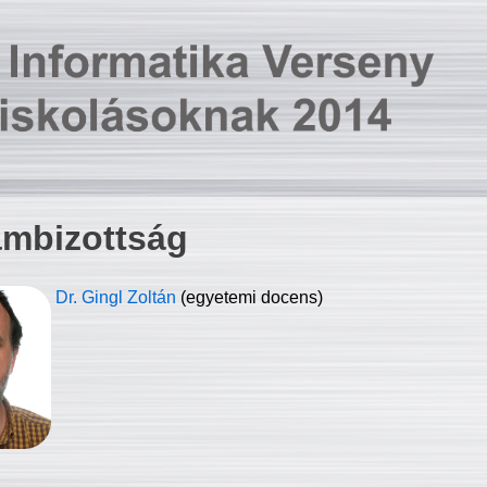
ambizottság
Dr. Gingl Zoltán
(egyetemi docens)