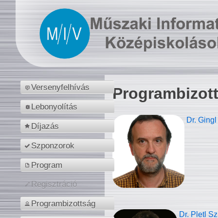
Versenyfelhívás
Programbizot
Lebonyolítás
Dr. Gingl
Díjazás
Szponzorok
Program
Regisztráció
Programbizottság
Dr. Pletl S