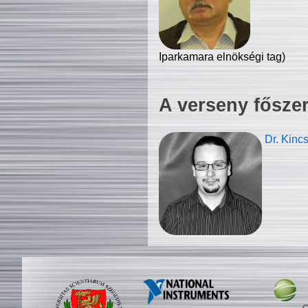
Iparkamara elnökségi tag)
A verseny fősze
Dr. Kinc