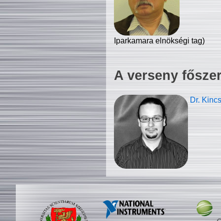
Iparkamara elnökségi tag)
A verseny fősze
Dr. Kinc