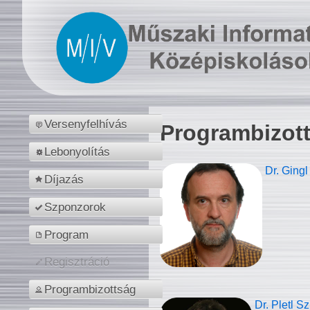
Versenyfelhívás
Programbizot
Lebonyolítás
Dr. Gingl
Díjazás
Szponzorok
Program
Regisztráció
Programbizottság
Dr. Pletl S