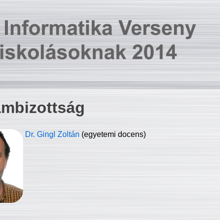
ambizottság
Dr. Gingl Zoltán
(egyetemi docens)