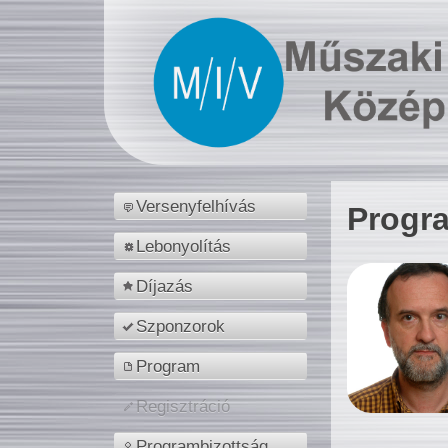
Versenyfelhívás
Progr
Lebonyolítás
Díjazás
Szponzorok
Program
Regisztráció
Programbizottság