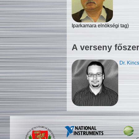
Iparkamara elnökségi tag)
A verseny fősze
Dr. Kinc