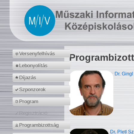
Versenyfelhívás
Programbizot
Lebonyolítás
Dr. Gingl
Díjazás
Szponzorok
Program
Regisztráció
Programbizottság
Dr. Pletl S