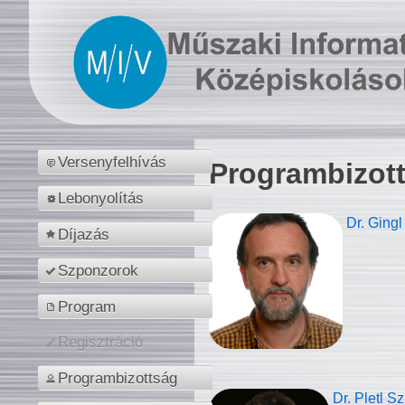
Versenyfelhívás
Programbizot
Lebonyolítás
Dr. Gingl
Díjazás
Szponzorok
Program
Regisztráció
Programbizottság
Dr. Pletl S