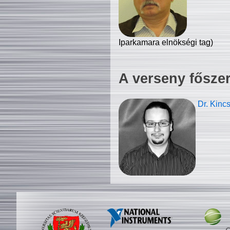
Iparkamara elnökségi tag)
A verseny fősze
Dr. Kinc