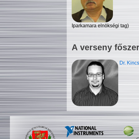
Iparkamara elnökségi tag)
A verseny fősze
Dr. Kinc