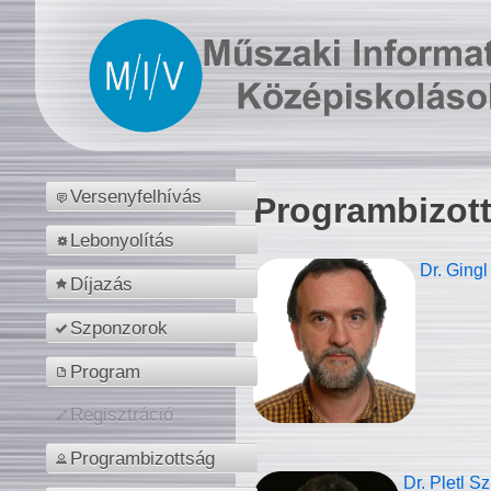
Versenyfelhívás
Programbizot
Lebonyolítás
Dr. Gingl
Díjazás
Szponzorok
Program
Regisztráció
Programbizottság
Dr. Pletl S