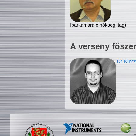
Iparkamara elnökségi tag)
A verseny fősze
Dr. Kinc