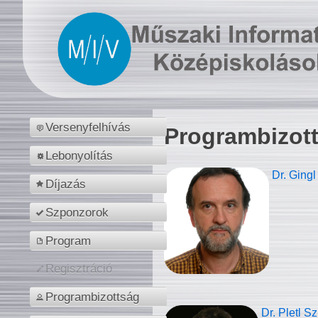
Versenyfelhívás
Programbizot
Lebonyolítás
Dr. Gingl
Díjazás
Szponzorok
Program
Regisztráció
Programbizottság
Dr. Pletl S