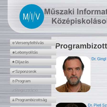
Versenyfelhívás
Programbizot
Lebonyolítás
Dr. Gingl
Díjazás
Szponzorok
Program
Regisztráció
Programbizottság
Dr. Pletl S