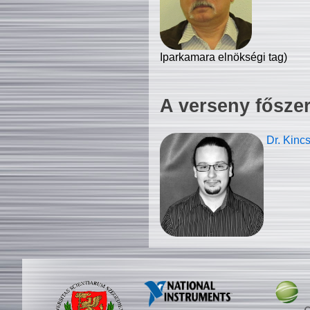
Iparkamara elnökségi tag)
A verseny fősze
Dr. Kinc