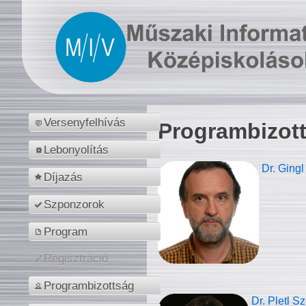
Versenyfelhívás
Programbizot
Lebonyolítás
Dr. Gingl
Díjazás
Szponzorok
Program
Regisztráció
Programbizottság
Dr. Pletl S