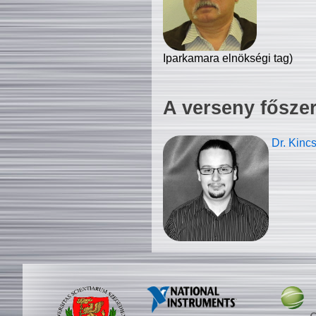
Iparkamara elnökségi tag)
A verseny fősze
Dr. Kinc