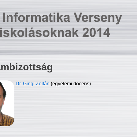
ambizottság
Dr. Gingl Zoltán
(egyetemi docens)