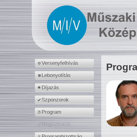
Versenyfelhívás
Progr
Lebonyolítás
Díjazás
Szponzorok
Program
Regisztráció
Programbizottság