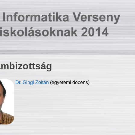
ambizottság
Dr. Gingl Zoltán
(egyetemi docens)