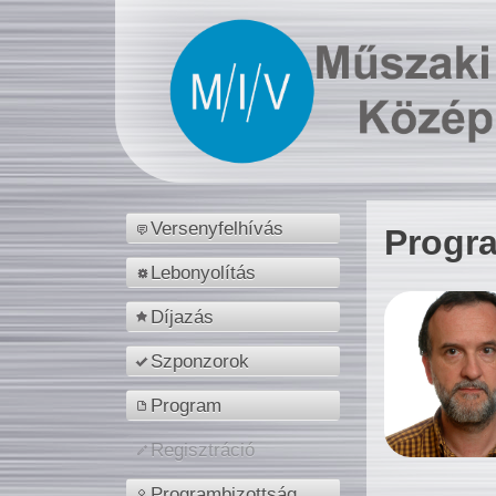
Versenyfelhívás
Progr
Lebonyolítás
Díjazás
Szponzorok
Program
Regisztráció
Programbizottság