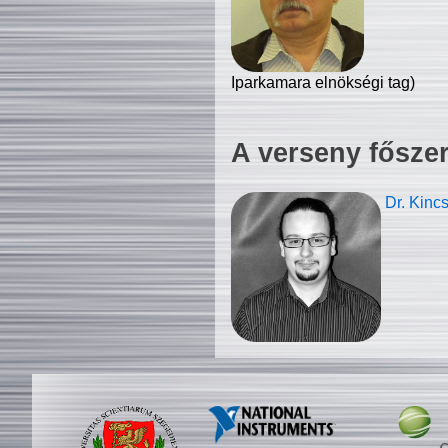
Iparkamara elnökségi tag)
A verseny fősze
Dr. Kinc