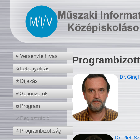
Versenyfelhívás
Programbizot
Lebonyolítás
Dr. Gingl
Díjazás
Szponzorok
Program
Regisztráció
Programbizottság
Dr. Pletl S