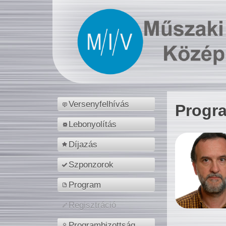
Versenyfelhívás
Progr
Lebonyolítás
Díjazás
Szponzorok
Program
Regisztráció
Programbizottság