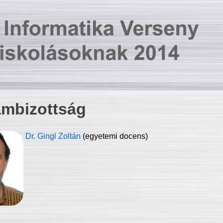
ambizottság
Dr. Gingl Zoltán
(egyetemi docens)