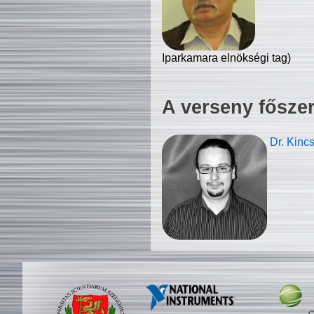
Iparkamara elnökségi tag)
A verseny fősze
Dr. Kinc