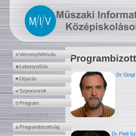
Versenyfelhívás
Programbizot
Lebonyolítás
Dr. Gingl
Díjazás
Szponzorok
Program
Regisztráció
Programbizottság
Dr. Pletl S