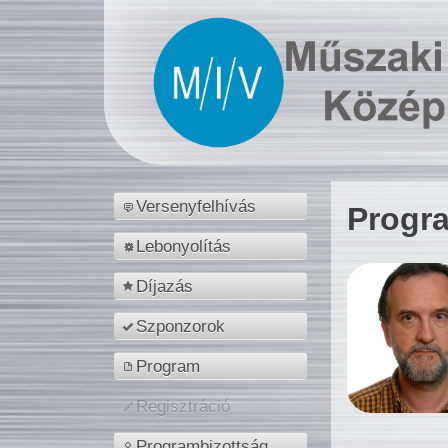
Versenyfelhívás
Progr
Lebonyolítás
Díjazás
Szponzorok
Program
Regisztráció
Programbizottság