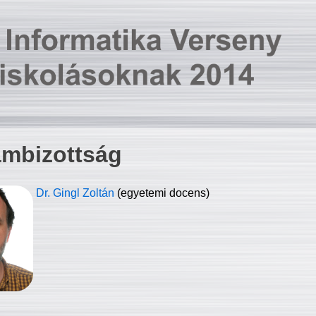
ambizottság
Dr. Gingl Zoltán
(egyetemi docens)