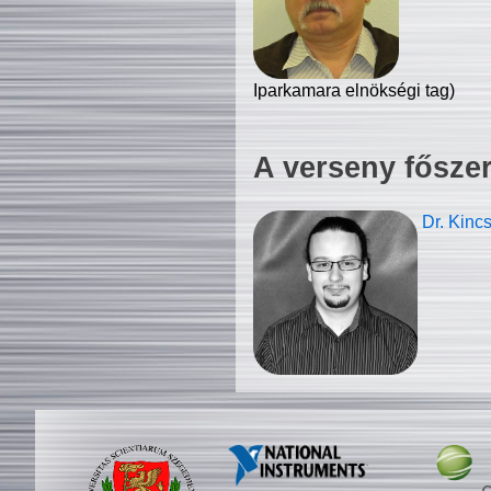
Iparkamara elnökségi tag)
A verseny fősze
Dr. Kinc