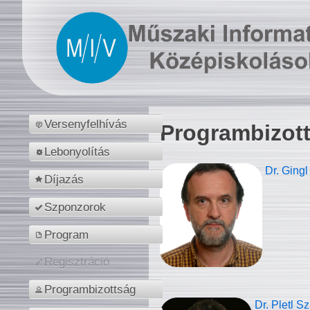
Versenyfelhívás
Programbizot
Lebonyolítás
Dr. Gingl
Díjazás
Szponzorok
Program
Regisztráció
Programbizottság
Dr. Pletl S