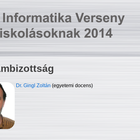
ambizottság
Dr. Gingl Zoltán
(egyetemi docens)