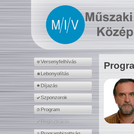
Versenyfelhívás
Progr
Lebonyolítás
Díjazás
Szponzorok
Program
Regisztráció
Programbizottság