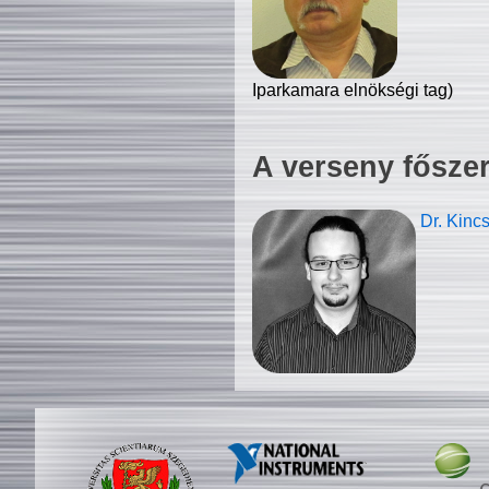
Iparkamara elnökségi tag)
A verseny fősze
Dr. Kinc