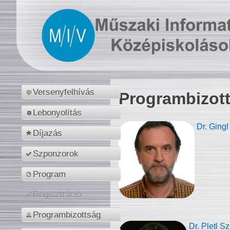
Versenyfelhívás
Programbizot
Lebonyolítás
Dr. Gingl
Díjazás
Szponzorok
Program
Regisztráció
Programbizottság
Dr. Pletl S