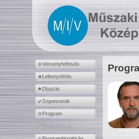
Versenyfelhívás
Progr
Lebonyolítás
Díjazás
Szponzorok
Program
Regisztráció
Programbizottság