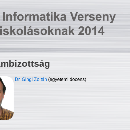
ambizottság
Dr. Gingl Zoltán
(egyetemi docens)