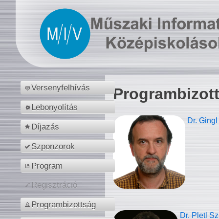
Versenyfelhívás
Programbizot
Lebonyolítás
Dr. Gingl
Díjazás
Szponzorok
Program
Regisztráció
Programbizottság
Dr. Pletl S