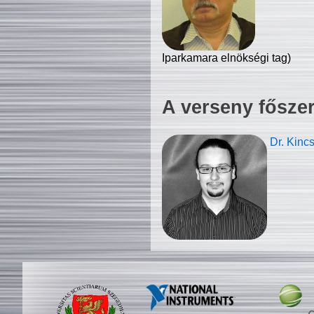
Iparkamara elnökségi tag)
A verseny fősze
Dr. Kinc