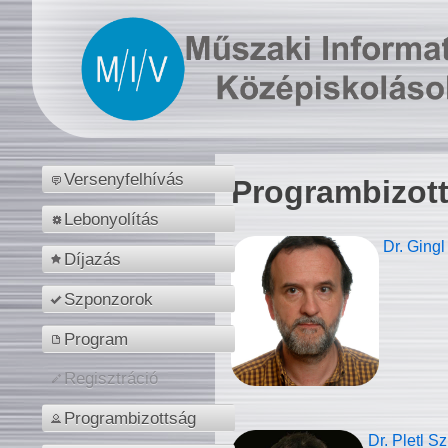
Versenyfelhívás
Programbizot
Lebonyolítás
Dr. Gingl
Díjazás
Szponzorok
Program
Regisztráció
Programbizottság
Dr. Pletl S