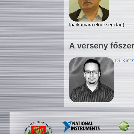
Iparkamara elnökségi tag)
A verseny fősze
Dr. Kinc