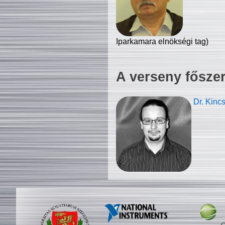
Iparkamara elnökségi tag)
A verseny fősze
Dr. Kinc