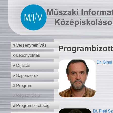
Versenyfelhívás
Programbizot
Lebonyolítás
Dr. Gingl
Díjazás
Szponzorok
Program
Regisztráció
Programbizottság
Dr. Pletl S