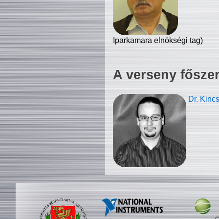
Iparkamara elnökségi tag)
A verseny fősze
Dr. Kinc