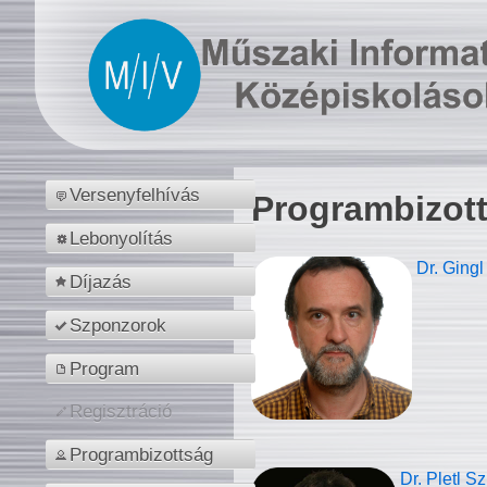
Versenyfelhívás
Programbizot
Lebonyolítás
Dr. Gingl
Díjazás
Szponzorok
Program
Regisztráció
Programbizottság
Dr. Pletl S