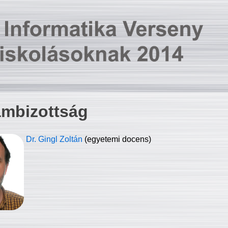
ambizottság
Dr. Gingl Zoltán
(egyetemi docens)