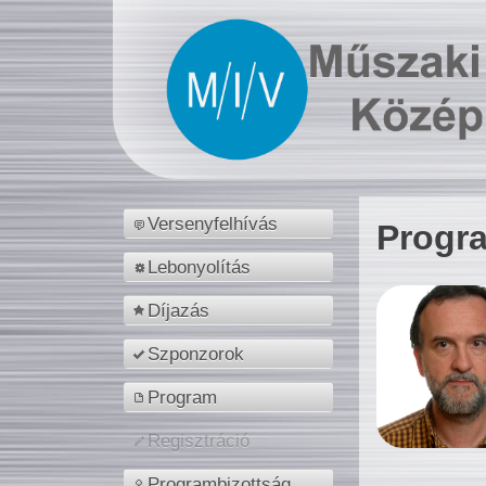
Versenyfelhívás
Progr
Lebonyolítás
Díjazás
Szponzorok
Program
Regisztráció
Programbizottság