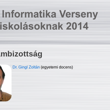
ambizottság
Dr. Gingl Zoltán
(egyetemi docens)