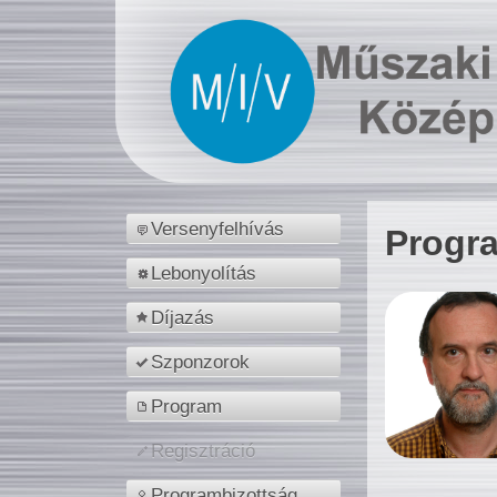
Versenyfelhívás
Progr
Lebonyolítás
Díjazás
Szponzorok
Program
Regisztráció
Programbizottság