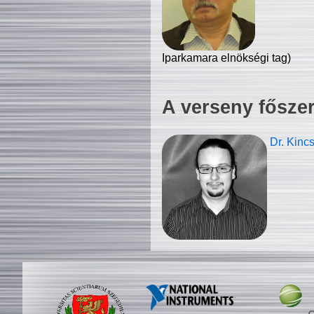
Iparkamara elnökségi tag)
A verseny fősze
Dr. Kinc