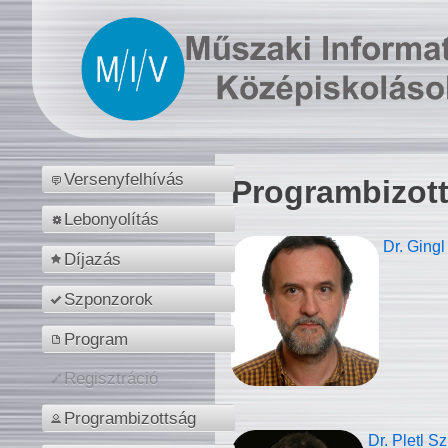
Versenyfelhívás
Programbizot
Lebonyolítás
Dr. Gingl
Díjazás
Szponzorok
Program
Regisztráció
Programbizottság
Dr. Pletl S