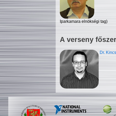
Iparkamara elnökségi tag)
A verseny fősze
Dr. Kinc