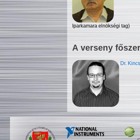
Iparkamara elnökségi tag)
A verseny fősze
Dr. Kinc