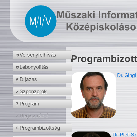
Versenyfelhívás
Programbizot
Lebonyolítás
Dr. Gingl
Díjazás
Szponzorok
Program
Regisztráció
Programbizottság
Dr. Pletl S