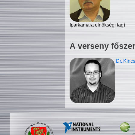
Iparkamara elnökségi tag)
A verseny fősze
Dr. Kinc