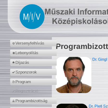
Versenyfelhívás
Programbizot
Lebonyolítás
Dr. Gingl
Díjazás
Szponzorok
Program
Regisztráció
Programbizottság
Dr. Pletl S