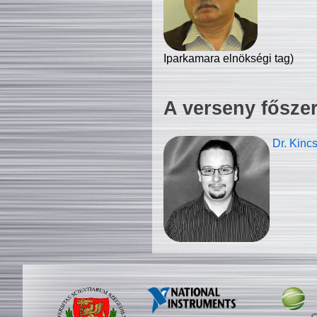
Iparkamara elnökségi tag)
A verseny fősze
Dr. Kinc