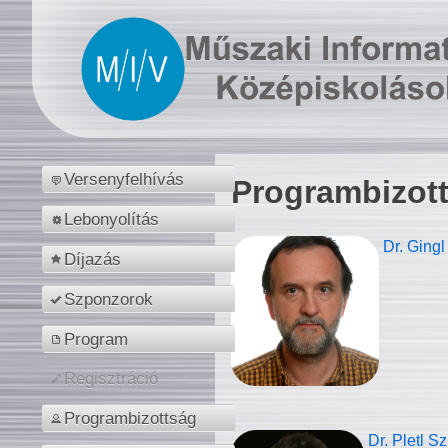
Versenyfelhívás
Programbizot
Lebonyolítás
Dr. Gingl
Díjazás
Szponzorok
Program
Regisztráció
Programbizottság
Dr. Pletl S