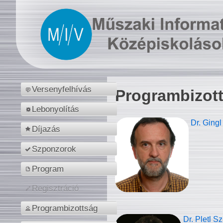
Versenyfelhívás
Programbizot
Lebonyolítás
Dr. Gingl
Díjazás
Szponzorok
Program
Regisztráció
Programbizottság
Dr. Pletl S