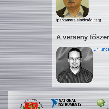
Iparkamara elnökségi tag)
A verseny fősze
Dr. Kinc