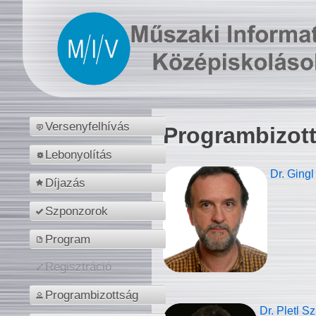
Versenyfelhívás
Programbizot
Lebonyolítás
Dr. Gingl
Díjazás
Szponzorok
Program
Regisztráció
Programbizottság
Dr. Pletl S