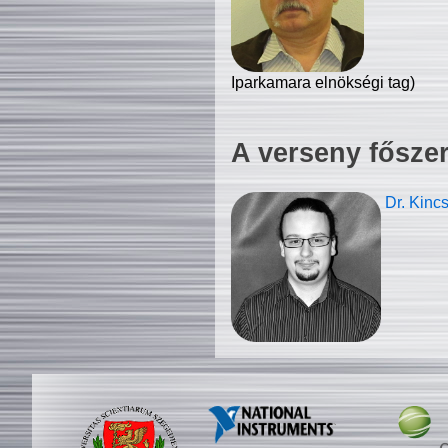
Iparkamara elnökségi tag)
A verseny fősze
Dr. Kinc