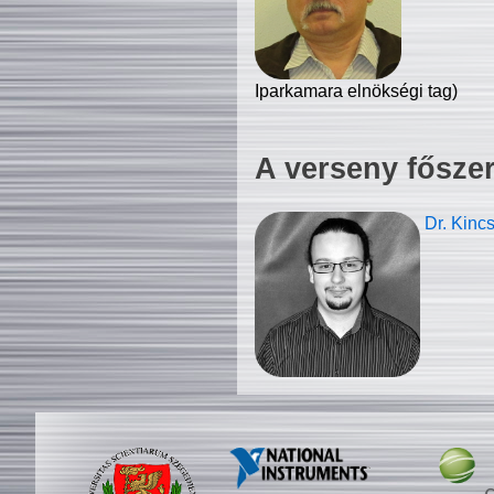
Iparkamara elnökségi tag)
A verseny fősze
Dr. Kinc