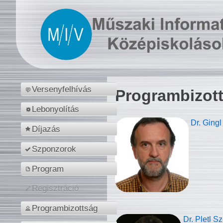
Versenyfelhívás
Programbizot
Lebonyolítás
Dr. Gingl
Díjazás
Szponzorok
Program
Regisztráció
Programbizottság
Dr. Pletl S