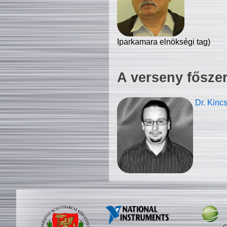
Iparkamara elnökségi tag)
A verseny fősze
Dr. Kinc