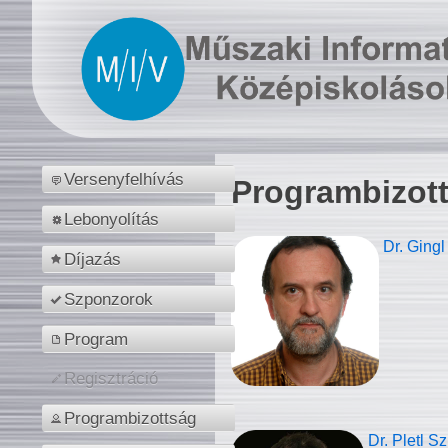
Versenyfelhívás
Programbizot
Lebonyolítás
Dr. Gingl
Díjazás
Szponzorok
Program
Regisztráció
Programbizottság
Dr. Pletl S