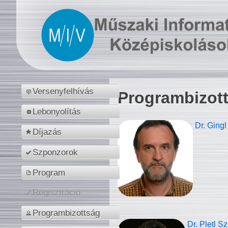
Versenyfelhívás
Programbizot
Lebonyolítás
Dr. Gingl
Díjazás
Szponzorok
Program
Regisztráció
Programbizottság
Dr. Pletl S