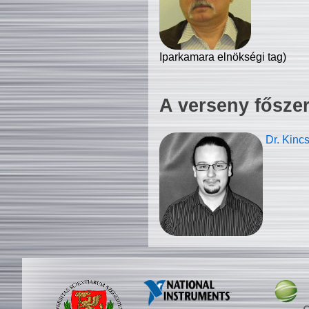
Iparkamara elnökségi tag)
A verseny fősze
Dr. Kinc