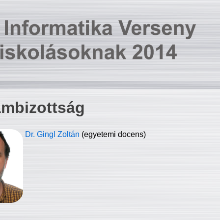
ambizottság
Dr. Gingl Zoltán
(egyetemi docens)