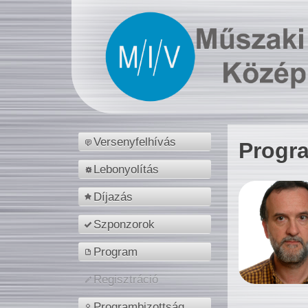
Versenyfelhívás
Progr
Lebonyolítás
Díjazás
Szponzorok
Program
Regisztráció
Programbizottság