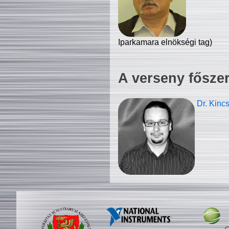
Iparkamara elnökségi tag)
A verseny fősze
Dr. Kinc