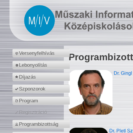
Versenyfelhívás
Programbizot
Lebonyolítás
Dr. Gingl
Díjazás
Szponzorok
Program
Regisztráció
Programbizottság
Dr. Pletl S