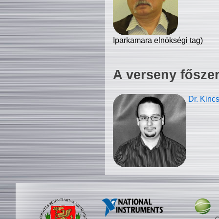
Iparkamara elnökségi tag)
A verseny fősze
Dr. Kinc