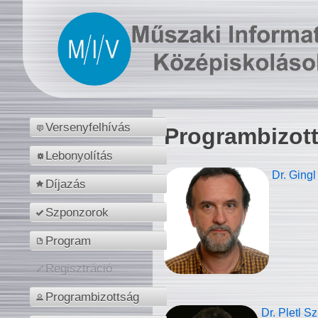
Versenyfelhívás
Programbizot
Lebonyolítás
Dr. Gingl
Díjazás
Szponzorok
Program
Regisztráció
Programbizottság
Dr. Pletl S