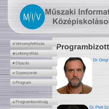
Versenyfelhívás
Programbizot
Lebonyolítás
Dr. Gingl
Díjazás
Szponzorok
Program
Regisztráció
Programbizottság
Dr. Pletl S