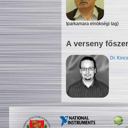
Iparkamara elnökségi tag)
A verseny fősze
Dr. Kinc