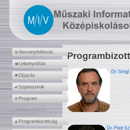
Versenyfelhívás
Programbizot
Lebonyolítás
Dr. Gingl
Díjazás
Szponzorok
Program
Regisztráció
Programbizottság
Dr. Pletl S