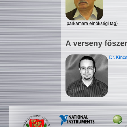
Iparkamara elnökségi tag)
A verseny fősze
Dr. Kinc