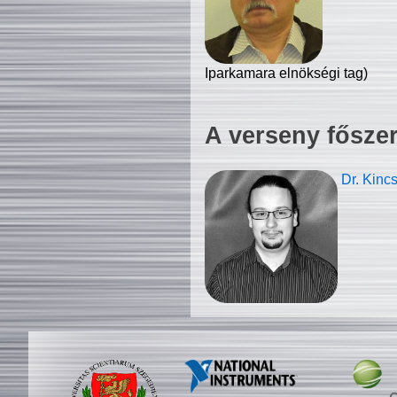
Iparkamara elnökségi tag)
A verseny fősze
Dr. Kinc