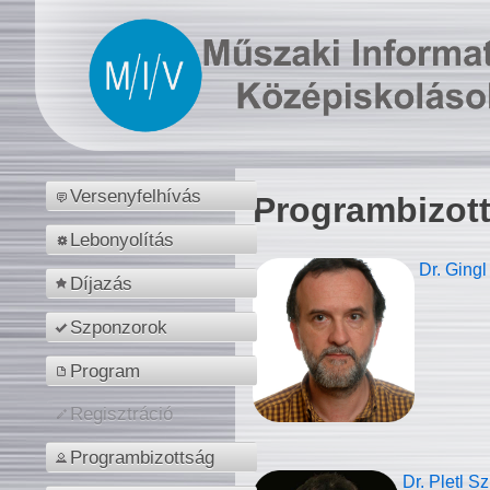
Versenyfelhívás
Programbizot
Lebonyolítás
Dr. Gingl
Díjazás
Szponzorok
Program
Regisztráció
Programbizottság
Dr. Pletl S